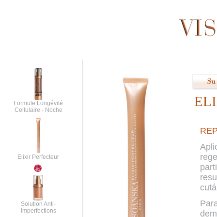
EL
Formule Longévité
Cellulaire - Noche
REP
Apli
rege
Elixir Perfecteur
part
resu
cutá
Para
Solution Anti-
Imperfections
demo