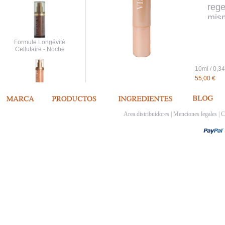
rege
mism
roje
Enri
Formule Longévité
Cellulaire - Noche
10ml
55,00 €
Soin Inouï Cou et
Décolleté
Area distribuidores
|
Menciones legales
|
C