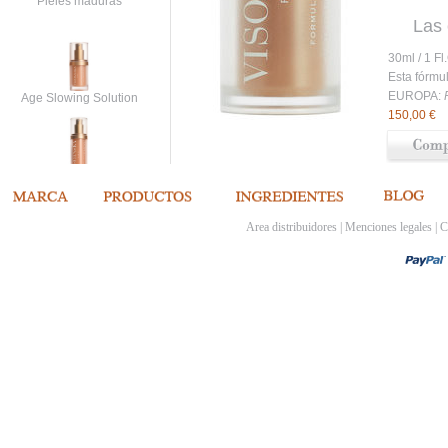
Pieles maduras
Las 
ofre
30ml / 1
Ext
Esta fórmu
cont
EUROPA:
Age Slowing Solution
Tus 
150,00 €
enco
to
Soin Inouï Cou et
Décolleté
Area distribuidores
|
Menciones legales
|
C
Formule Extrême Día
Pieles maduras
Formule Optimale Día
Pieles secas