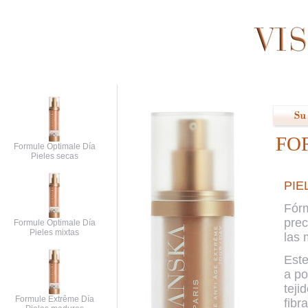
FO
Formule Optimale Día
Pieles secas
PIE
Fórm
prec
Formule Optimale Día
Pieles mixtas
las 
Este
a po
teji
Formule Extrême Día
fibr